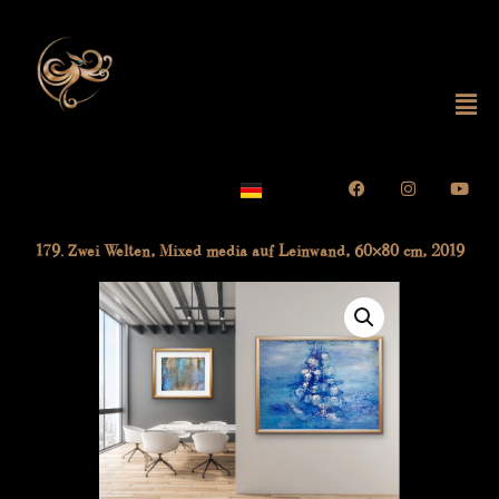
Skip
to
content
Mai
Me
Facebook
Instagram
Yout
179. Zwei Welten, Mixed media auf Leinwand, 60×80 cm, 2019